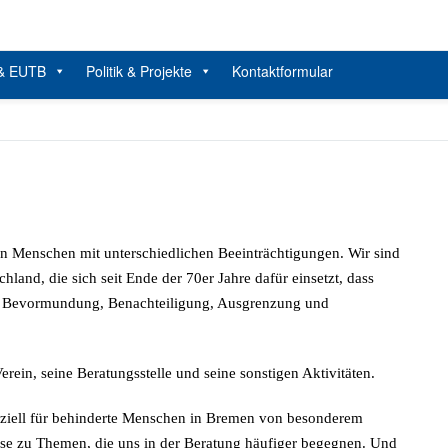
Beratung, Politik und Kultur von und für Menschen mit Beeinträchtig
SelbstBestimmt Leben e.V. Bremen
 & EUTB
Politik & Projekte
Kontaktformular
n Menschen mit unterschiedlichen Beeinträchtigungen. Wir sind
and, die sich seit Ende der 70er Jahre dafür einsetzt, dass
e Bevormundung, Benachteiligung, Ausgrenzung und
rein, seine Beratungsstelle und seine sonstigen Aktivitäten.
eziell für behinderte Menschen in Bremen von besonderem
eise zu Themen, die uns in der Beratung häufiger begegnen. Und