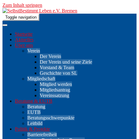
Zum Inhalt springen
Toggle navigation
Beratung, Politik und Kultur von und für Menschen mit
SelbstBestimmt Leben e.V.
Beeinträchtigungen.
Startseite
Bremen
Aktuelles
Über uns
Verein
Der Verein
Der Verein und seine Ziele
Vorstand & Team
Geschichte von SL
Mitgliedschaft
Mitglied werden
Mitgliedsantrag
Vereinssatzung
Beratung & EUTB
Beratung
EUTB
Beratungsschwerpunkte
Leitbild
Politik & Projekte
Barrierefreiheit