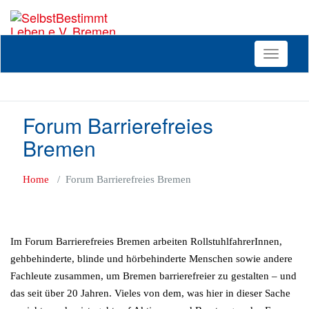
Zum
Inhalt
Beratung, Politik und Kultur von
SelbstBestimmt Leben e.V.
springen
und für Menschen mit
Bremen
Beeinträchtigungen.
Toggle
navigati
Forum Barrierefreies
Bremen
Home
/
Forum Barrierefreies Bremen
Im Forum Barrierefreies Bremen arbeiten RollstuhlfahrerInnen,
gehbehinderte, blinde und hörbehinderte Menschen sowie andere
Fachleute zusammen, um Bremen barrierefreier zu gestalten – und
das seit über 20 Jahren. Vieles von dem, was hier in dieser Sache