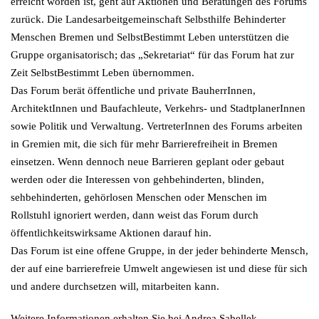
erreicht worden ist, geht auf Aktionen und Beratungen des Forums
zurück. Die Landesarbeitgemeinschaft Selbsthilfe Behinderter
Menschen Bremen und SelbstBestimmt Leben unterstützen die
Gruppe organisatorisch; das „Sekretariat“ für das Forum hat zur
Zeit SelbstBestimmt Leben übernommen.
Das Forum berät öffentliche und private BauherrInnen,
ArchitektInnen und Baufachleute, Verkehrs- und StadtplanerInnen
sowie Politik und Verwaltung. VertreterInnen des Forums arbeiten
in Gremien mit, die sich für mehr Barrierefreiheit in Bremen
einsetzen. Wenn dennoch neue Barrieren geplant oder gebaut
werden oder die Interessen von gehbehinderten, blinden,
sehbehinderten, gehörlosen Menschen oder Menschen im
Rollstuhl ignoriert werden, dann weist das Forum durch
öffentlichkeitswirksame Aktionen darauf hin.
Das Forum ist eine offene Gruppe, in der jeder behinderte Mensch,
der auf eine barrierefreie Umwelt angewiesen ist und diese für sich
und andere durchsetzen will, mitarbeiten kann.
Weitere Informationen erhalten Sie bei Andrea Sabellek.