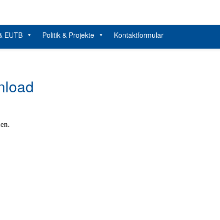
Beratung, Politik und Kultur von und für Menschen mit Beeinträchtig
SelbstBestimmt Leben e.V. Bremen
 & EUTB
Politik & Projekte
Kontaktformular
nload
den.