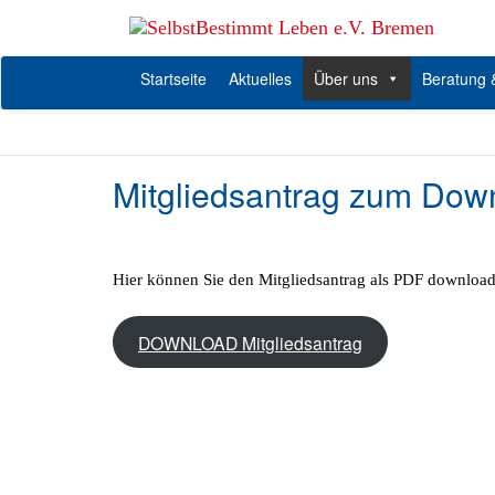
Zum
Inhalt
springen
Startseite
Aktuelles
Über uns
Beratung
Mitgliedsantrag zum Dow
Hier können Sie den Mitgliedsantrag als PDF downloa
DOWNLOAD Mitgliedsantrag