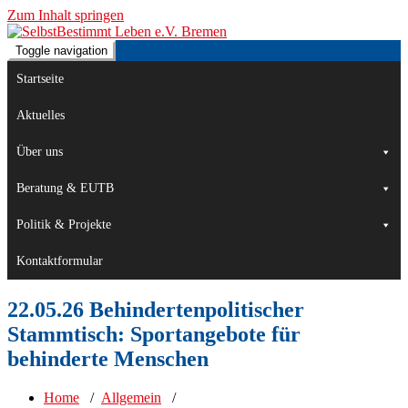
Zum Inhalt springen
Toggle navigation
Beratung, Politik und Kultur von und für Menschen mit
SelbstBestimmt Leben e.V.
Beeinträchtigungen.
Startseite
Bremen
Aktuelles
Über uns
Beratung & EUTB
Politik & Projekte
Kontaktformular
22.05.26 Behindertenpolitischer
Stammtisch: Sportangebote für
behinderte Menschen
Home
/
Allgemein
/