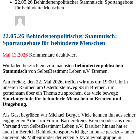
22.05.26 Behindertenpolitischer Stammtisch: Sportangebote
für behinderte Menschen
22.05.26 Behindertenpolitischer Stammtisch:
Sportangebote für behinderte Menschen
für
Mai 13,2026
Kommentare deaktiviert
22.05.26
Wir laden herzlich ein zum nächsten
behindertenpolitischen
Behindertenpolitischer
Stammtisch
von SelbstBestimmt Leben e.V. Bremen.
Stammtisch:
Sportangebote
Am Freitag, den 22. Mai 2026, treffen wir uns um 19:00 Uhr in
für
unseren Räumen am Ostertorsteinweg 98 in Bremen, um
behinderte
gemeinsam über ein Thema zu sprechen, das viele bewegt:
Menschen
Sportangebote für behinderte Menschen in Bremen und
Umgebung.
Als Gast begrüßen wir Michael Berger. Viele kennen ihn aus seiner
engagierten Arbeit im Forum Barrierefreies Bremen oder aus dem
Vorstand von SelbstBestimmt Leben e.V. Darüber hinaus hat er
auch im Bereich Behindertensport wichtige Impulse gesetzt – unter
anderem als Mitbegründer der ersten Sitzvolleyballgruppe in