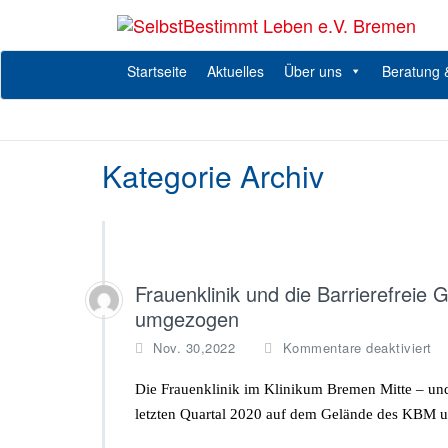
Zum
Inhalt
Be
S
springen
Startseite
Aktuelles
Über uns
Beratung
Kategorie Archiv
Frauenklinik und die Barrierefreie
umgezogen
fü
Nov. 30,2022
Kommentare deaktiviert
F
u
Die Frauenklinik im Klinikum Bremen Mitte – und
di
letzten Quartal 2020 auf dem Gelände des KBM 
Ba
G