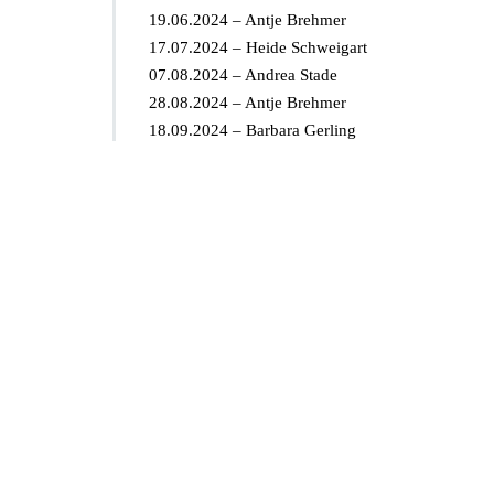
19.06.2024 – Antje Brehmer
17.07.2024 – Heide Schweigart
07.08.2024 – Andrea Stade
28.08.2024 – Antje Brehmer
18.09.2024 – Barbara Gerling
16.10.2024 – Bettina Bosselmann
06.11.2024 – Heide Schweigart
27.11.2024 – Andrea Stade
18.12.2024 – Barten-Schubert
(Hinweis SL: Angaben ohne Gewähr, nachträglich
Beteilige Ärztinnen und Ärzte
für
Nov. 9,2017
Kommentare deaktiviert
Bet