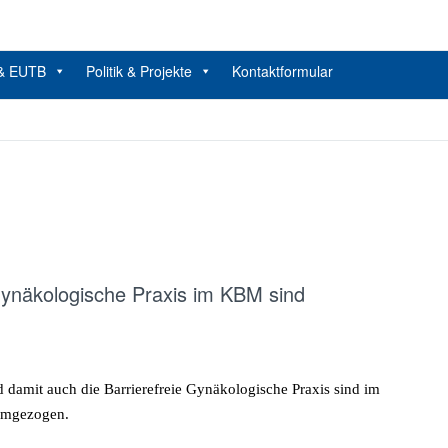
ratung, Politik und Kultur von und für Menschen mit Beeinträchtigunge
elbstBestimmt Leben e.V. Bremen
 & EUTB
Politik & Projekte
Kontaktformular
 Gynäkologische Praxis im KBM sind
r
rauenklinik
nd
 damit auch die Barrierefreie Gynäkologische Praxis sind im
e
umgezogen.
rrierefreie
ynäkologische