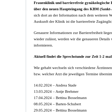
Frauenklinik und barrierefreie gynäkologische 
P
über den neuen Haupteingang des KBM (Sankt-J
i
K
sich dort an der Information nach dem weiteren 
s
Auskunft der Klinik ist die barrierefreie Zugängli
u
Genauere Informationen zur Barrierefreiheit liege
wieder zulässt, werden wir die genaueren Details
informieren.
Aktuell findet die Sprechstunde zur Zeit 1-2 ma
Wie gehabt wechseln sich verschiedene Ärztinnen
bzw. welcher Arzt die jeweiligen Termine überni
14.02.2024 – Andrea Stade
13.03.2024 – Antje Brehmer
17.04.2024 – Bettina Bosselmann
08.05.2024 – Barten-Schubert
29.05.2024 – Bettina Bosselmann